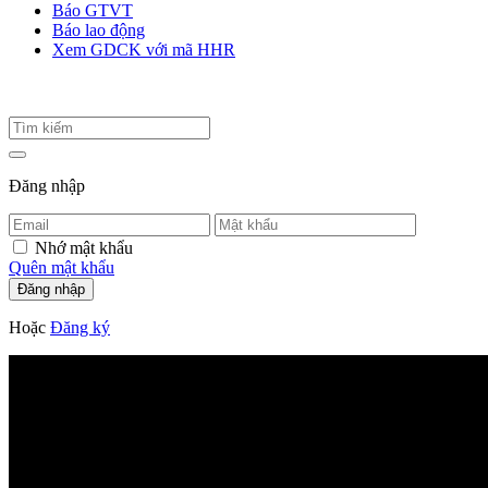
Báo GTVT
Báo lao động
Xem GDCK với mã HHR
Đăng nhập
Nhớ mật khẩu
Quên mật khẩu
Hoặc
Đăng ký