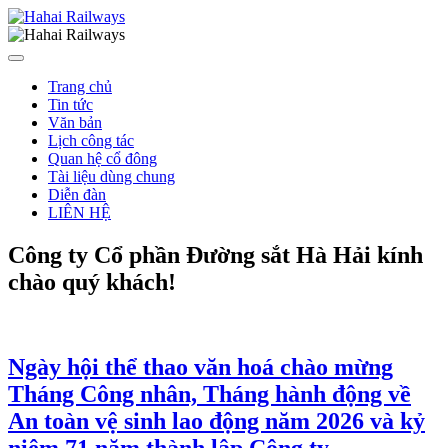
Trang chủ
Tin tức
Văn bản
Lịch công tác
Quan hệ cổ đông
Tài liệu dùng chung
Diễn đàn
LIÊN HỆ
Công ty Cổ phần Đường sắt Hà Hải kính
chào quý khách!
Ngày hội thể thao văn hoá chào mừng
Tháng Công nhân, Tháng hành động về
An toàn vệ sinh lao động năm 2026 và kỷ
niệm 71 năm thành lập Công ty