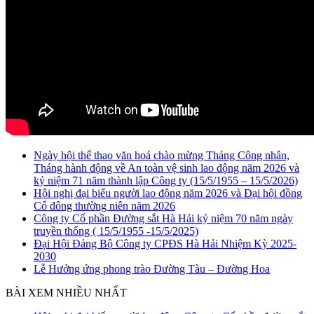
Ngày hội thể thao văn hoá chào mừng Tháng Công nhân,
Tháng hành động về An toàn vệ sinh lao động năm 2026 và
kỷ niệm 71 năm thành lập Công ty (15/5/1955 – 15/5/2026)
Hội nghị đại biểu người lao động năm 2026 và Đại hội đồng
Cổ đông thường niên năm 2026
Công ty Cổ phần Đường sắt Hà Hải kỷ niệm 70 năm ngày
truyền thống ( 15/5/1955 -15/5/2025)
Đại Hội Đảng Bộ Công ty CPĐS Hà Hải Nhiệm Kỳ 2025-
2030
Lễ Hưởng ứng phong trào Đường Tàu – Đường Hoa
BÀI XEM NHIỀU NHẤT