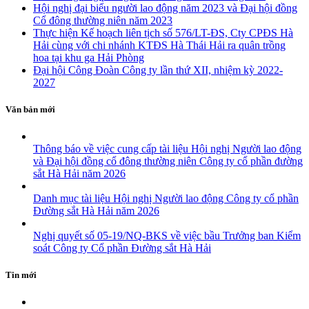
Hội nghị đại biểu người lao động năm 2023 và Đại hội đồng
Cổ đông thường niên năm 2023
Thực hiện Kế hoạch liên tịch số 576/LT-ĐS, Cty CPĐS Hà
Hải cùng với chi nhánh KTĐS Hà Thái Hải ra quân trồng
hoa tại khu ga Hải Phòng
Đại hội Công Đoàn Công ty lần thứ XII, nhiệm kỳ 2022-
2027
Văn bản mới
Thông báo về việc cung cấp tài liệu Hội nghị Người lao động
và Đại hội đồng cổ đông thường niên Công ty cổ phần đường
sắt Hà Hải năm 2026
Danh mục tài liệu Hội nghị Người lao động Công ty cổ phần
Đường sắt Hà Hải năm 2026
Nghị quyết số 05-19/NQ-BKS về việc bầu Trưởng ban Kiểm
soát Công ty Cổ phần Đường sắt Hà Hải
Tin mới