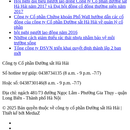
Hội nghị đại biểu người lao động Công ty Cổ phần đường sắt
Hà Hải năm 2017 và Đại hội đồng cổ đông thường niên năm
2017
Công ty Cổ phần Chứng khoán Phố Wall hướng dẫn các cổ
đông của công ty Cổ phần Đường sắt Hà Hải về quản lý cổ
phần
hội nghị người lao động năm 2016
Những cách giảm thiểu rác thải nhựa nhằm bảo vệ môi
trường sống
Tổng công ty ĐSVN triển khai quyết định thành lập 2 ban
mới
Công ty Cổ phần Đường sắt Hà Hải
Số hotline trợ giúp: 0438734135 (8 a.m. - 9 p.m. -7/7)
Hoặc số: 0438730146(8 a.m. - 9 p.m. -7/7)
Địa chỉ: ngách 481/73 đường Ngọc Lâm - Phường Gia Thụy - quận
Long Biên - Thành phố Hà Nội
© 2025 Bản quyền thuộc về công ty cổ phần Đường sắt Hà Hải |
Thiết kế bởi MediaZ