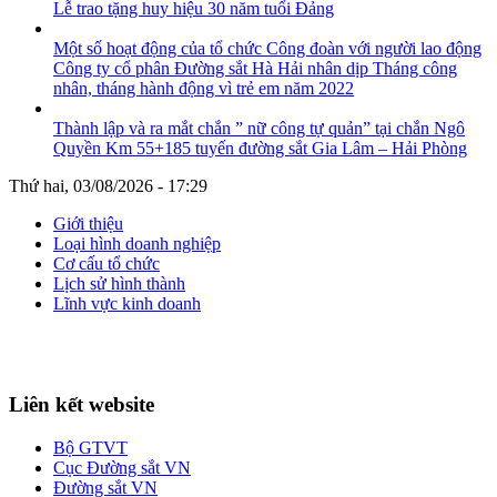
Lễ trao tặng huy hiệu 30 năm tuổi Đảng
Một số hoạt động của tổ chức Công đoàn với người lao động
Công ty cổ phân Đường sắt Hà Hải nhân dịp Tháng công
nhân, tháng hành động vì trẻ em năm 2022
Thành lập và ra mắt chắn ” nữ công tự quản” tại chắn Ngô
Quyền Km 55+185 tuyến đường sắt Gia Lâm – Hải Phòng
Thứ hai, 03/08/2026 - 17:29
Giới thiệu
Loại hình doanh nghiệp
Cơ cấu tổ chức
Lịch sử hình thành
Lĩnh vực kinh doanh
Liên kết website
Bộ GTVT
Cục Đường sắt VN
Đường sắt VN