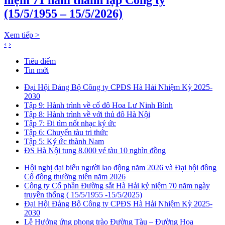
(15/5/1955 – 15/5/2026)
Xem tiếp >
‹
›
Tiêu điểm
Tin mới
Đại Hội Đảng Bộ Công ty CPĐS Hà Hải Nhiệm Kỳ 2025-
2030
Tập 9: Hành trình về cố đô Hoa Lư Ninh Bình
Tập 8: Hành trình về với thủ đô Hà Nội
Tập 7: Đi tìm nốt nhạc ký ức
Tập 6: Chuyến tàu tri thức
Tập 5: Ký ức thành Nam
ĐS Hà Nội tung 8.000 vé tàu 10 nghìn đồng
Hội nghị đại biểu người lao động năm 2026 và Đại hội đồng
Cổ đông thường niên năm 2026
Công ty Cổ phần Đường sắt Hà Hải kỷ niệm 70 năm ngày
truyền thống ( 15/5/1955 -15/5/2025)
Đại Hội Đảng Bộ Công ty CPĐS Hà Hải Nhiệm Kỳ 2025-
2030
Lễ Hưởng ứng phong trào Đường Tàu – Đường Hoa